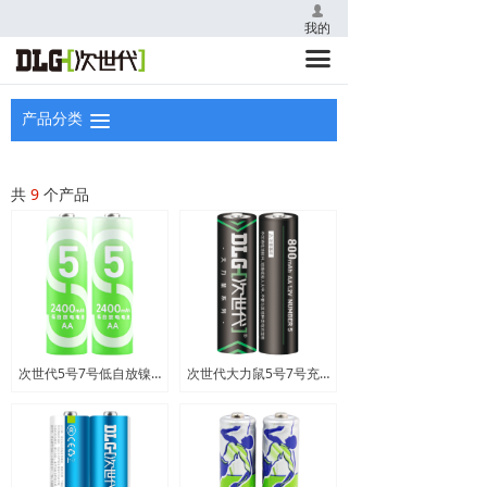
넙
首页
我的
끀
产品中心
产品分类
끀
新闻资讯
关于我们
共
9
个产品
联系我们
次世代5号7号低自放镍氢充电电池
次世代大力鼠5号7号充电电池